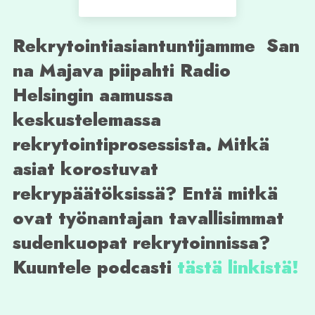
Rekrytointiasiantuntijamme San
na Majava piipahti Radio
Helsingin aamussa
keskustelemassa
rekrytointiprosessista. Mitkä
asiat korostuvat
rekrypäätöksissä? Entä mitkä
ovat työnantajan tavallisimmat
sudenkuopat rekrytoinnissa?
Kuuntele podcasti
tästä linkistä!