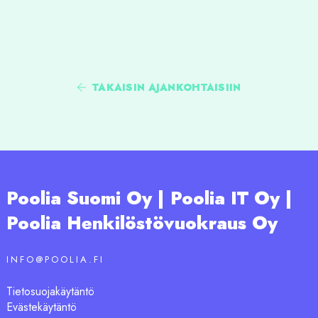
TAKAISIN AJANKOHTAISIIN
Poolia Suomi Oy | Poolia IT Oy |
Poolia Henkilöstövuokraus Oy
INFO@POOLIA.FI
Tietosuojakäytäntö
Evästekäytäntö