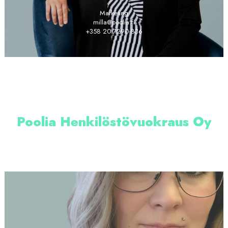
Marketing
milla@poolia.fi
+358 20 7290 836
Poolia Henkilöstövuokraus Oy