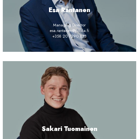
Esa Rantanen
Managing Director
esa.rantanen@poolia.fi
+358 20 7290 833
Sakari Tuomainen