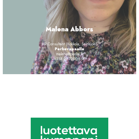
Malena Abbors
HR Consultant (Kokkola, Seinäjoki)
Perhevapaalla
malena@poolia.fi
+358 20 7290 854