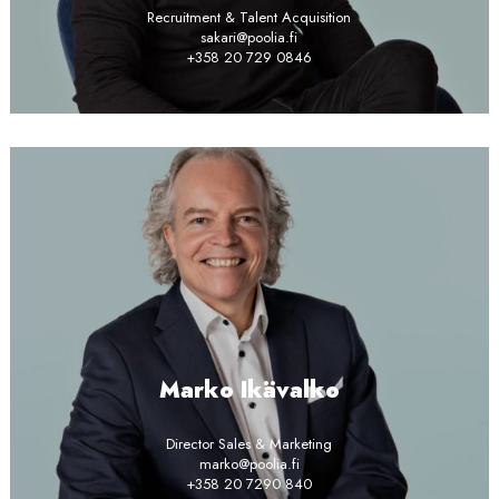
Recruitment & Talent Acquisition
sakari@poolia.fi
+358 20 729 0846
Marko Ikävalko
Director Sales & Marketing
marko@poolia.fi
+358 20 7290 840