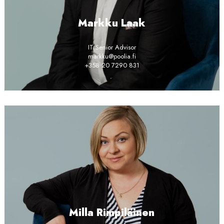
Markku Laak
IT Senior Advisor
markku@poolia.fi
+358 20 7290 831
Milla Rimpiläinen