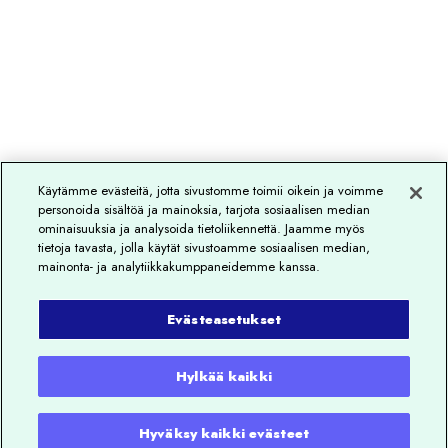
Käytämme evästeitä, jotta sivustomme toimii oikein ja voimme
personoida sisältöä ja mainoksia, tarjota sosiaalisen median
ominaisuuksia ja analysoida tietoliikennettä. Jaamme myös
tietoja tavasta, jolla käytät sivustoamme sosiaalisen median,
mainonta- ja analytiikkakumppaneidemme kanssa.
Evästeasetukset
Hylkää kaikki
Hyväksy kaikki evästeet