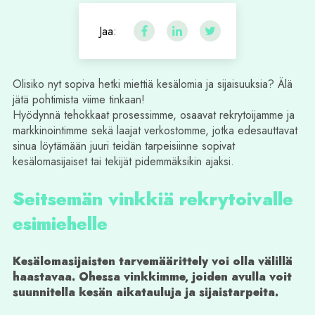
Jaa:
Olisiko nyt sopiva hetki miettiä kesälomia ja sijaisuuksia? Älä
jätä pohtimista viime tinkaan!
Hyödynnä tehokkaat prosessimme, osaavat rekrytoijamme ja
markkinointimme sekä laajat verkostomme, jotka edesauttavat
sinua löytämään juuri teidän tarpeisiinne sopivat
kesälomasijaiset tai tekijät pidemmäksikin ajaksi.
Seitsemän vinkkiä rekrytoivalle
esimiehelle
Kesälomasijaisten tarvemäärittely voi olla välillä
haastavaa. Ohessa vinkkimme, joiden avulla voit
suunnitella kesän aikatauluja ja sijaistarpeita.