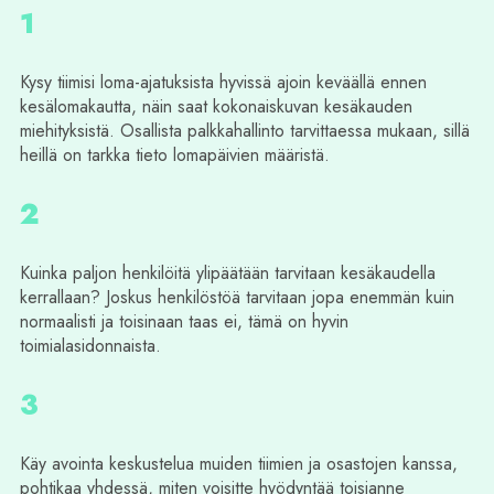
1
Kysy tiimisi loma-ajatuksista hyvissä ajoin keväällä ennen
kesälomakautta, näin saat kokonaiskuvan kesäkauden
miehityksistä. Osallista palkkahallinto tarvittaessa mukaan, sillä
heillä on tarkka tieto lomapäivien määristä.
2
Kuinka paljon henkilöitä ylipäätään tarvitaan kesäkaudella
kerrallaan? Joskus henkilöstöä tarvitaan jopa enemmän kuin
normaalisti ja toisinaan taas ei, tämä on hyvin
toimialasidonnaista.
3
Käy avointa keskustelua muiden tiimien ja osastojen kanssa,
pohtikaa yhdessä, miten voisitte hyödyntää toisianne