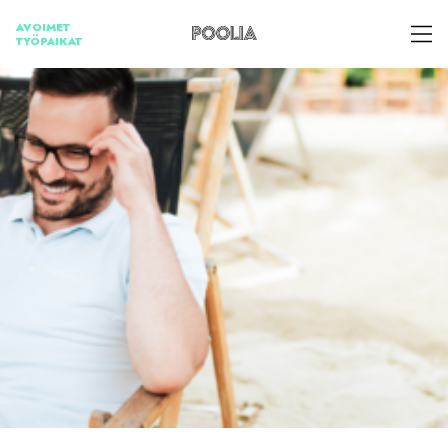
Skip
AVOIMET
to
TYÖPAIKAT
content