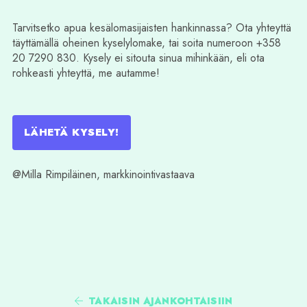
Tarvitsetko apua kesälomasijaisten hankinnassa? Ota yhteyttä
täyttämällä oheinen kyselylomake, tai soita numeroon +358
20 7290 830. Kysely ei sitouta sinua mihinkään, eli ota
rohkeasti yhteyttä, me autamme!
LÄHETÄ KYSELY!
@Milla Rimpiläinen, markkinointivastaava
TAKAISIN AJANKOHTAISIIN