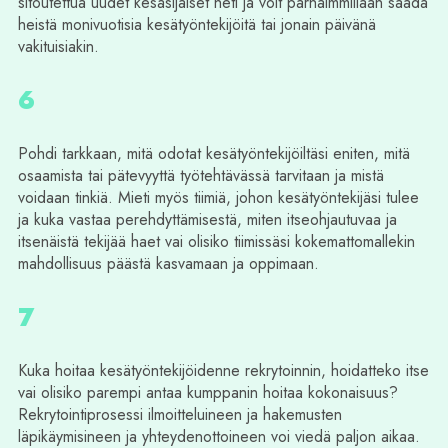
sitoutettua uudet kesäsijaiset heti ja voit parhaimmillaan saada
heistä monivuotisia kesätyöntekijöitä tai jonain päivänä
vakituisiakin.
6
Pohdi tarkkaan, mitä odotat kesätyöntekijöiltäsi eniten, mitä
osaamista tai pätevyyttä työtehtävässä tarvitaan ja mistä
voidaan tinkiä. Mieti myös tiimiä, johon kesätyöntekijäsi tulee
ja kuka vastaa perehdyttämisestä, miten itseohjautuvaa ja
itsenäistä tekijää haet vai olisiko tiimissäsi kokemattomallekin
mahdollisuus päästä kasvamaan ja oppimaan.
7
Kuka hoitaa kesätyöntekijöidenne rekrytoinnin, hoidatteko itse
vai olisiko parempi antaa kumppanin hoitaa kokonaisuus?
Rekrytointiprosessi ilmoitteluineen ja hakemusten
läpikäymisineen ja yhteydenottoineen voi viedä paljon aikaa.