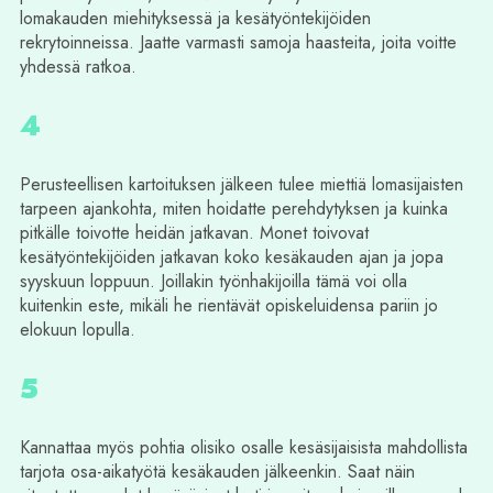
lomakauden miehityksessä ja kesätyöntekijöiden
rekrytoinneissa. Jaatte varmasti samoja haasteita, joita voitte
yhdessä ratkoa.
4
Perusteellisen kartoituksen jälkeen tulee miettiä lomasijaisten
tarpeen ajankohta, miten hoidatte perehdytyksen ja kuinka
pitkälle toivotte heidän jatkavan. Monet toivovat
kesätyöntekijöiden jatkavan koko kesäkauden ajan ja jopa
syyskuun loppuun. Joillakin työnhakijoilla tämä voi olla
kuitenkin este, mikäli he rientävät opiskeluidensa pariin jo
elokuun lopulla.
5
Kannattaa myös pohtia olisiko osalle kesäsijaisista mahdollista
tarjota osa-aikatyötä kesäkauden jälkeenkin. Saat näin