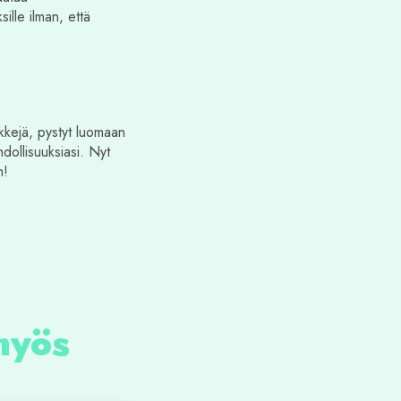
sille ilman, että
kkejä, pystyt luomaan
dollisuuksiasi. Nyt
n!
 myös