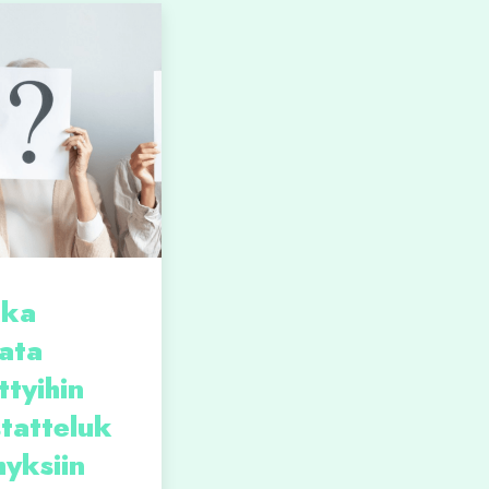
nka
ata
ttyihin
tatteluk
yksiin