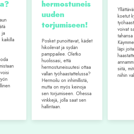
aa?
hermostuneis
Yllättävä
uuden
koetut 
aun
työhaast
torjumiseen!
ätä
voivat 
 ja
tahansa
kaikilla
Posket punoittavat, kädet
Käymme
hikoilevat ja sydän
läpi joit
pamppailee. Oletko
haastatt
uoda
huolissasi, että
annamme
mistaan
hermostuneisuutesi ottaa
siitä, mi
voisi
vallan työhaastattelussa?
niihin va
työn
Hermoilu on inhimillistä,
llinen
mutta on myös keinoja
sen torjumiseen. Ohessa
vinkkejä, jolla saat sen
hallintaan.