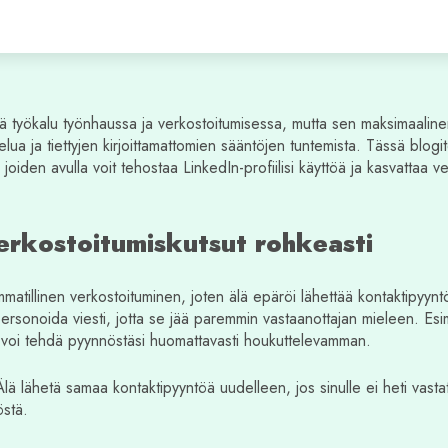
vä työkalu työnhaussa ja verkostoitumisessa, mutta sen maksimaali
elua ja tiettyjen kirjoittamattomien sääntöjen tuntemista. Tässä blog
 joiden avulla voit tehostaa LinkedIn-profiilisi käyttöä ja kasvattaa v
erkostoitumiskutsut rohkeasti
matillinen verkostoituminen, joten älä epäröi lähettää kontaktipyynt
ersonoida viesti, jotta se jää paremmin vastaanottajan mieleen. Esimer
 voi tehdä pyynnöstäsi huomattavasti houkuttelevamman.
lä lähetä samaa kontaktipyyntöä uudelleen, jos sinulle ei heti vasta
östä.