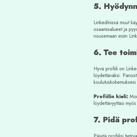
5. Hyödynn
LinkedInissä muut käytt
osaamisalueet ja pyydä
nousemaan esiin Linke
6. Tee toim
Hyvä profiili on Linke
löydettäväksi. Panosta
koulutuskokemuksesi y
Profiilin kieli:
Mone
löydettävyyttäsi myös 
7. Pidä prof
Päivitä profiilisi tie