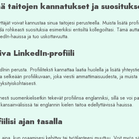
ä taitojen kannatukset ja suosituks
äjät voivat kannustaa sinua taitojesi perusteella. Muista lisätä profiil
 rohkeasti suosituksia esimerkiksi entisiltä kollegoiltasi. Tämä auttaa
dIn-hauissa ja tuo uskottavuutta.
iva LinkedIn-profiili
dInin perusta. Profiiliteksti kannattaa laatia huolella ja lisätä yhteyst
 selkeään profiilikuvaan, joka viestii ammattimaisuudesta, ja muista t
ksityiskohtaisesti.
sti suomenkielisetkin tekevät profiilinsa englanniksi, sillä se voi p
kansainvälisissä tai englannin kielen taitoa edellyttävissä hauissa.
iilisi ajan tasalla
toja aina, kun osaamisesi kehittyy tai työtilanteesi muuttuu. Voit myös 