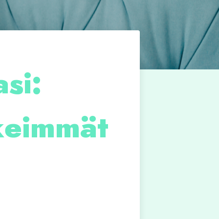
si:
keimmät