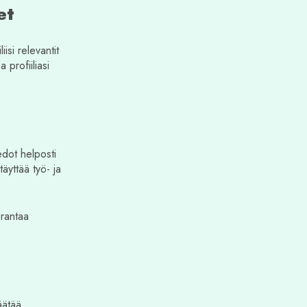
et
iisi relevantit
 profiiliasi
iedot helposti
äyttää työ- ja
arantaa
säätää