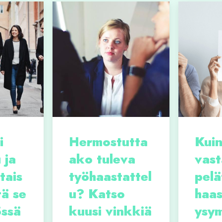
i
Hermostutta
Kui
 ja
ako tuleva
vast
tais
työhaastattel
pelä
tä se
u? Katso
haas
ssä
kuusi vinkkiä
ysym