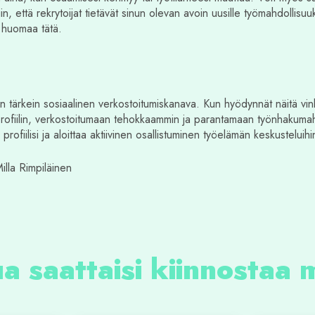
iin, että rekrytoijat tietävät sinun olevan avoin uusille työmahdollisuuk
i huomaa tätä.
n tärkein sosiaalinen verkostoitumiskanava. Kun hyödynnät näitä vin
profiilin, verkostoitumaan tehokkaammin ja parantamaan työnhakumah
 profiilisi ja aloittaa aktiivinen osallistuminen työelämän keskusteluihi
lla Rimpiläinen
a saattaisi kiinnostaa