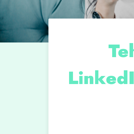
Te
Linked