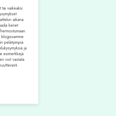
t tai vaikeaksi
kysymykset
attelun aikana
saada kenet
 hermostumaan.
 blogissamme
ain pelätyimpiä
elukysymyksiä ja
 esimerkkejä
ten voit vastata
kuuttavasti.