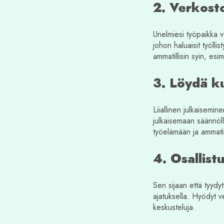
2. Verkosto
Unelmiesi työpaikka v
johon haluaisit työlli
ammatillisin syin, esi
3. Löydä ku
Liiallinen julkaisemin
julkaisemaan säännölli
työelämään ja ammatill
4. Osallist
Sen sijaan että tyydy
ajatuksella. Hyödyt v
keskusteluja.