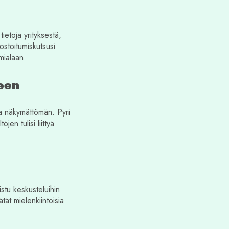
ietoja yrityksestä,
ostoitumiskutsusi
imialaan.
teen
sta näkymättömän. Pyri
jen tulisi liittyä
istu keskusteluihin
ät mielenkiintoisia