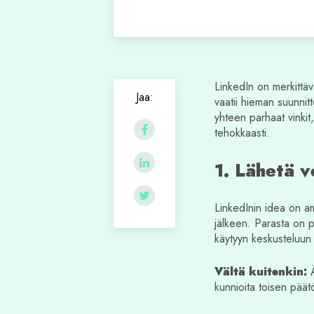
LinkedIn on merkittä
Jaa:
vaatii hieman suunnitt
yhteen parhaat vinkit,
tehokkaasti.
1. Lähetä v
LinkedInin idea on am
jälkeen. Parasta on p
käytyyn keskusteluun
Vältä kuitenkin:
Ä
kunnioita toisen päät