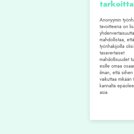
tarkoitt
Anonyymin työnh
tavoitteena on lis
yhdenvertaisuutta
mahdollistaa, että 
työnhakijoilla olisi
tasavertaiset
mahdollisuudet t
esille omaa osaa
ilman, että siihen 
vaikuttaa mikään 
kannalta epäolee
asia.