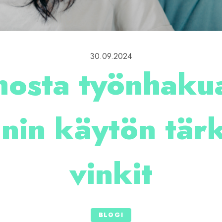
30.09.2024
hosta työnhakua
Inin käytön tär
vinkit
BLOGI