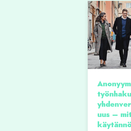
Anonyym
työnhaku
yhdenver
uus – mi
käytännö