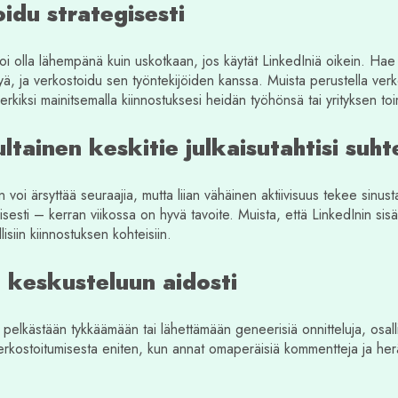
idu strategisesti
oi olla lähempänä kuin uskotkaan, jos käytät LinkedIniä oikein. Hae t
styä, ja verkostoidu sen työntekijöiden kanssa. Muista perustella verk
merkiksi mainitsemalla kiinnostuksesi heidän työhönsä tai yrityksen to
ltainen keskitie julkaisutahtisi suh
en voi ärsyttää seuraajia, mutta liian vähäinen aktiivisuus tekee sinu
sesti – kerran viikossa on hyvä tavoite. Muista, että LinkedInin sisältö
isiin kiinnostuksen kohteisiin.
u keskusteluun aidosti
t pelkästään tykkäämään tai lähettämään geneerisiä onnitteluja, osall
erkostoitumisesta eniten, kun annat omaperäisiä kommentteja ja herät