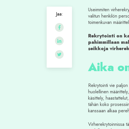
Useimmiten virherekryto
Jaa:
valitun henkilön pers
toimenkuvan määrittel
Rekrytointi on ka
pahimmillaan mak
seikkoja virherek
Aika o
Rekrytointi vie paljo
huolellinen määrittel
käsittely, haastattelu
tähän koko prosessiin
kanssaan alkaa pereh
Virherekrytoinnissa t