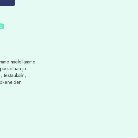
a
lemme mielellämme
parraillaan ja
 testauksiin,
 kokeneiden