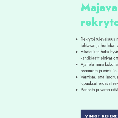
Majava
rekryto
Rekrytoi tulevaisuus 
tehtävän ja henkilön 
Aikatauluta haku hyvin
kandidaatit ehtivät o
Ajattele tiimiä kokon
osaamista ja mieti ”o
Varmista, että ilmoitu
lupaukset eroavat rekr
Panosta ja varaa rii
VINKIT REFER