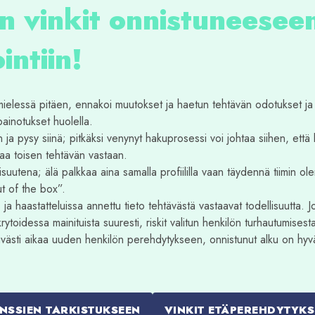
n vinkit onnistuneesee
intiin!
mielessä pitäen, ennakoi muutokset ja haetun tehtävän odotukset ja
painotukset huolella.
 ja pysy siinä; pitkäksi venynyt hakuprosessi voi johtaa siihen, että
ttaa toisen tehtävän vastaan.
aisuutena; älä palkkaa aina samalla profiililla vaan täydennä tiimin o
ut of the box”.
s ja haastatteluissa annettu tieto tehtävästä vastaavat todellisuutta. J
ytoidessa mainituista suuresti, riskit valitun henkilön turhautumisest
ttävästi aikaa uuden henkilön perehdytykseen, onnistunut alku on h
ENSSIEN TARKISTUKSEEN
VINKIT ETÄPEREHDYTYK