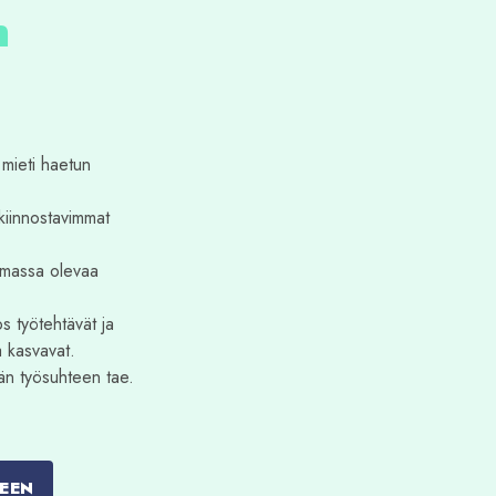
n
 mieti haetun
 kiinnostavimmat
lemassa olevaa
os työtehtävät ja
a kasvavat.
yvän työsuhteen tae.
SEEN