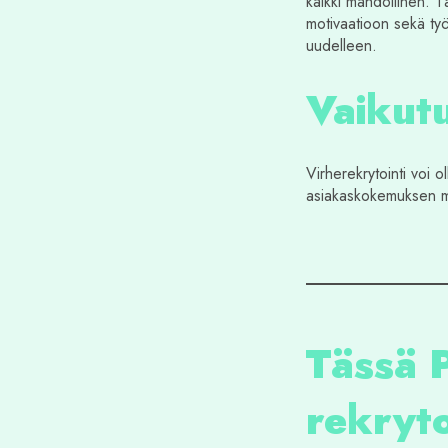
kaikki mahdollinen. T
motivaatioon sekä työ
uudelleen.
Vaikut
Virherekrytointi voi o
asiakaskokemuksen myö
Tässä 
rekryto