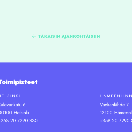
TAKAISIN AJANKOHTAISIIN
Toimipisteet
HELSINKI
HÄMEENLIN
Kalevankatu 6
Vankanlähde 7
00100 Helsinki
13100 Hämeenl
+358 20 7290 830
+358 20 7290 