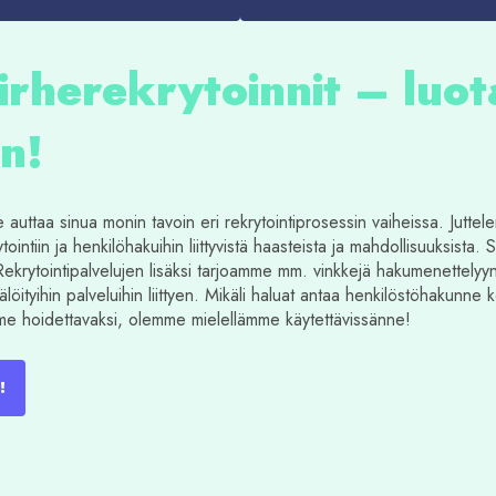
irherekrytoinnit – luot
n!
auttaa sinua monin tavoin eri rekrytointiprosessin vaiheissa. Jutte
tointiin ja henkilöhakuihin liittyvistä haasteista ja mahdollisuuksista. S
krytointipalvelujen lisäksi tarjoamme mm. vinkkejä hakumenettelyyn,
älöityihin palveluihin liittyen. Mikäli haluat antaa henkilöstöhakunne
mme hoidettavaksi, olemme mielellämme käytettävissänne!
!