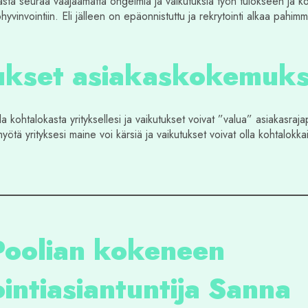
ästä seuraa vääjäämättä ongelmia ja vaikutuksia työn tulokseen ja ko
hyvinvointiin. Eli jälleen on epäonnistuttu ja rekrytointi alkaa pahi
ukset asiakaskokemuk
lla kohtalokasta yrityksellesi ja vaikutukset voivat ”valua” asiakasra
tä yrityksesi maine voi kärsiä ja vaikutukset voivat olla kohtalokkai
Poolian kokeneen
intiasiantuntija Sanna