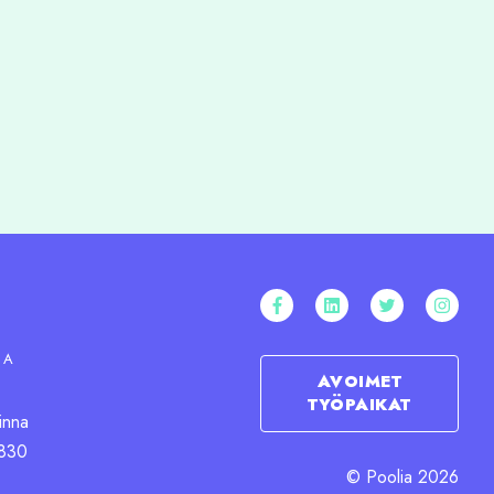
NA
AVOIMET
TYÖPAIKAT
inna
830
© Poolia 2026