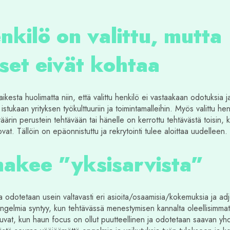
nkilö on valittu, mutta
set eivät kohtaa
aikesta huolimatta niin, että valittu henkilö ei vastaakaan odotuksia j
 istukaan yrityksen työkulttuuriin ja toimintamalleihin. Myös valittu hen
väärin perustein tehtävään tai hänelle on kerrottu tehtävästä toisin, 
vat. Tällöin on epäonnistuttu ja rekrytointi tulee aloittaa uudelleen.
hakee ”yksisarvista”
 odotetaan usein valtavasti eri asioita/osaamisia/kokemuksia ja adjek
ngelmia syntyy, kun tehtävässä menestymisen kannalta oleellisimmat ja
tuvat, kun haun focus on ollut puutteellinen ja odotetaan saavan yh