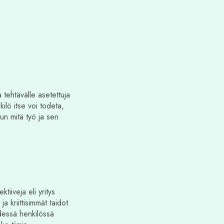
a tehtävälle asetettuja
kilö itse voi todeta,
kun mitä työ ja sen
tiiveja eli yritys
 kriittisimmät taidot
dessä henkilössä