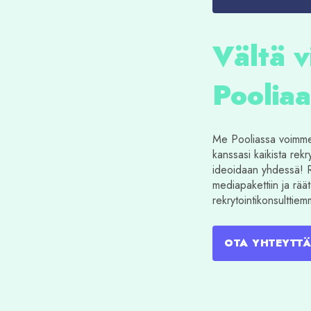
Vältä v
Pooliaa
Me Pooliassa voimme 
kanssasi kaikista rekry
ideoidaan yhdessä! Re
mediapakettiin ja räät
rekrytointikonsulttie
OTA YHTEYTTÄ