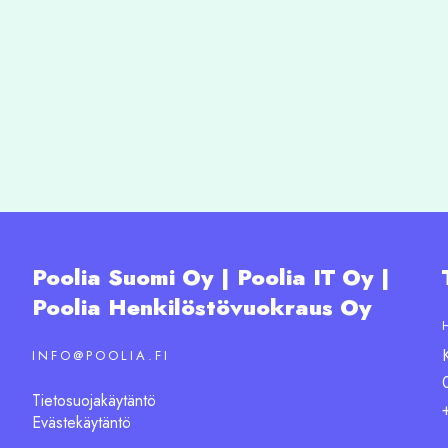
Poolia Suomi Oy | Poolia IT Oy |
Poolia Henkilöstövuokraus Oy
INFO@POOLIA.FI
Tietosuojakäytäntö
Evästekäytäntö