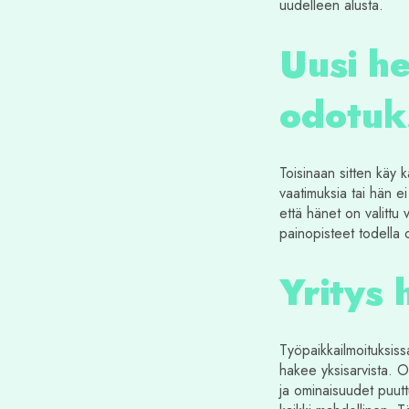
uudelleen alusta.
Uusi he
odotuk
Toisinaan sitten käy k
vaatimuksia tai hän ei
että hänet on valittu 
painopisteet todella o
Yritys 
Työpaikkailmoituksissa
hakee yksisarvista. O
ja ominaisuudet puut