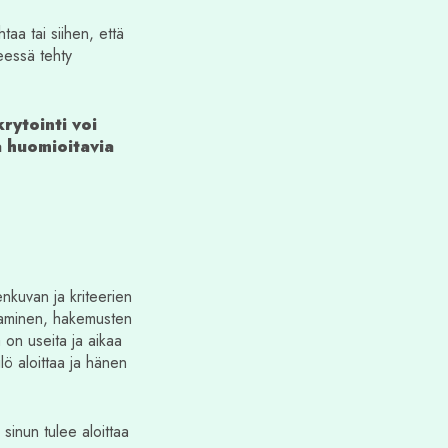
htaa tai siihen, että
eessä tehty
krytointi voi
a huomioitavia
enkuvan ja kriteerien
taaminen, hakemusten
a on useita ja aikaa
lö aloittaa ja hänen
sinun tulee aloittaa