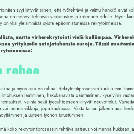
intien syyt liittyvät siihen, että työtehtävä ja valittu henkilö eivät ko
oona on mennyt tehtävän vaatimusten ja kriteerien edelle. Myös kiir
y on yksi yleisimmistä syistä epäonnistuneissa rekrytoinneissa.
llista, mutta virherekrytointi vielä kalliimpaa. Virhere
saa yritykselle satojatuhansia euroja. Tässä muutami
rytoinneissa:
n rahaa
n aikaa ja myös aika on rahaa! Rekrytointiprosessiin kuuluu mm. toim
y, ilmoituksen laatiminen, hakukanavista päättäminen, kyselyihin vas
t, testaukset, valinta sekä työsuhteeseen liittyvät neuvottelut. Vaiheit
 voi mennä viikkoja, jopa kuukausia. Vasta tämän jälkeen uusi henki
dyttäminen ja uuteen työhön tutustuminen.
ämä koko rekrytointiprosessiin tehtävä satsaus voi mennä hukkaan ja 