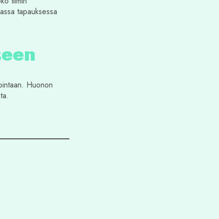
ko tiimin
mmassa tapauksessa
seen
japintaan. Huonon
ta.