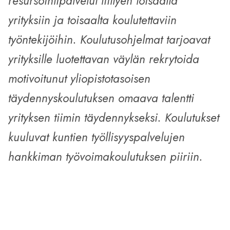
resursointipalvelut liittyen toisaalta
yrityksiin ja toisaalta koulutettaviin
työntekijöihin. Koulutusohjelmat tarjoavat
yrityksille luotettavan väylän rekrytoida
motivoitunut yliopistotasoisen
täydennyskoulutuksen omaava talentti
yrityksen tiimin täydennykseksi. Koulutukset
kuuluvat kuntien työllisyyspalvelujen
hankkiman työvoimakoulutuksen piiriin.