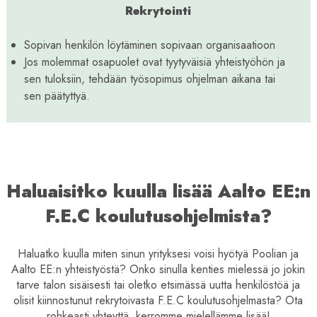
Rekrytointi
Sopivan henkilön löytäminen sopivaan organisaatioon
Jos molemmat osapuolet ovat tyytyväisiä yhteistyöhön ja
sen tuloksiin, tehdään työsopimus ohjelman aikana tai
sen päätyttyä.
Haluaisitko kuulla lisää Aalto EE:n
F.E.C koulutusohjelmista?
Haluatko kuulla miten sinun yrityksesi voisi hyötyä Poolian ja
Aalto EE:n yhteistyöstä? Onko sinulla kenties mielessä jo jokin
tarve talon sisäisesti tai oletko etsimässä uutta henkilöstöä ja
olisit kiinnostunut rekrytoivasta F.E.C koulutusohjelmasta? Ota
rohkeasti yhteyttä, kerromme mielellämme lisää!