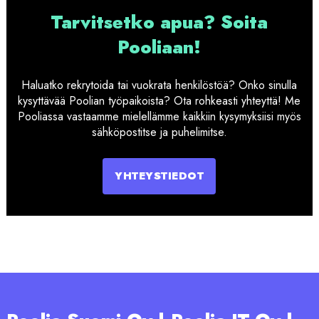
Tarvitsetko apua? Soita
Pooliaan!
Haluatko rekrytoida tai vuokrata henkilöstöä? Onko sinulla
kysyttävää Poolian työpaikoista? Ota rohkeasti yhteyttä! Me
Pooliassa vastaamme mielellämme kaikkiin kysymyksiisi myös
sähköpostitse ja puhelimitse.
YHTEYSTIEDOT