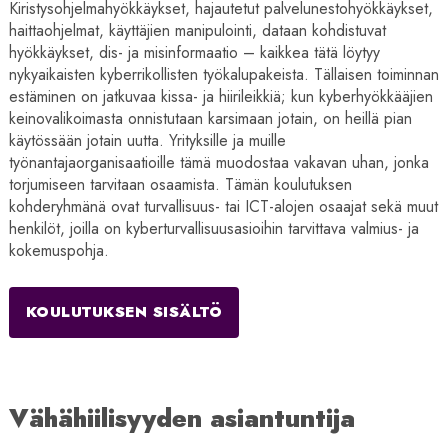
Kiristysohjelmahyökkäykset, hajautetut palvelunestohyökkäykset,
haittaohjelmat, käyttäjien manipulointi, dataan kohdistuvat
hyökkäykset, dis- ja misinformaatio – kaikkea tätä löytyy
nykyaikaisten kyberrikollisten työkalupakeista. Tällaisen toiminnan
estäminen on jatkuvaa kissa- ja hiirileikkiä; kun kyberhyökkääjien
keinovalikoimasta onnistutaan karsimaan jotain, on heillä pian
käytössään jotain uutta. Yrityksille ja muille
työnantajaorganisaatioille tämä muodostaa vakavan uhan, jonka
torjumiseen tarvitaan osaamista. Tämän koulutuksen
kohderyhmänä ovat turvallisuus- tai ICT-alojen osaajat sekä muut
henkilöt, joilla on kyberturvallisuusasioihin tarvittava valmius- ja
kokemuspohja.
KOULUTUKSEN SISÄLTÖ
Vähähiilisyyden asiantuntija