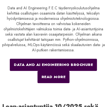
Data and AI Engineering F.E.C täydennyskoulutusohjelma
kehittää osallistujien osaamista datan käsittelyssä, tekoälyn
hyödyntämisessä ja moderneissa ohjelmistoteknologioissa.
Ohjelman tavoitteena on vahvistaa kokeneiden
ohjelmistokehittäjien valmiuksia toimia data- ja AI-asiantuntijoina
sekä vastata alan kasvaviin osaajatarpeisiin. Ohjelman aikana
osallistujat kehittävät taitojaan mm. Python-ohjelmoinnissa,
pilvipalveluissa, MLOps-käytännöissä sekä skaalautuvien data- ja
AI-putkien rakentamisessa.
DATA AND AI ENGINEERING BROCHURE
READ MORE
Lean-asiantuntija 10/2025 sekä