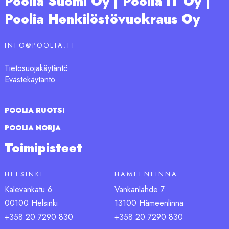
Poolia Suomi Oy | Poolia IT Oy |
Poolia Henkilöstövuokraus Oy
INFO@POOLIA.FI
Tietosuojakäytäntö
Evästekäytäntö
POOLIA RUOTSI
POOLIA NORJA
Toimipisteet
HELSINKI
HÄMEENLINNA
Kalevankatu 6
Vankanlähde 7
00100 Helsinki
13100 Hämeenlinna
+358 20 7290 830
+358 20 7290 830