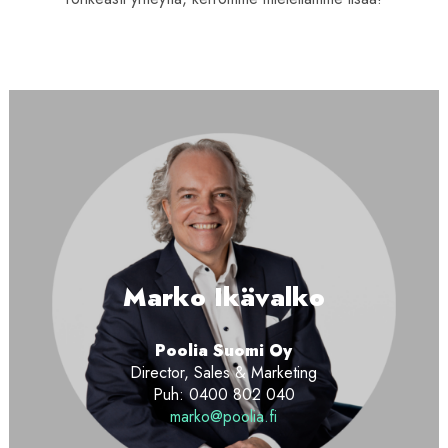
Marko Ikävalko
Poolia Suomi Oy
Director, Sales & Marketing
Puh: 0400 802 040
marko@poolia.fi