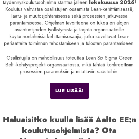
täydennyskoulutusohjelma starttaa jälleen
lokakuussa 2026
!
Koulutus vahvistaa osallistujien osaamista Lean-kehittämisessä,
laatu- ja muutosjohtamisessa sekä prosessien jatkuvassa
parantamisessa. Ohjelman tavoitteena on tukea eri alojen
asiantuntijoiden työllistymistä ja tarjota organisaatioille
käytännönläheisiä kehittämisosaajia, jotka soveltavat Lean-
periaatteita toiminnan tehostamiseen ja tulosten parantamiseen.
Osallistujilla on mahdollisuus toteuttaa Lean Six Sigma Green
Belt -kehitysprojekti organisaatiossa, mikä tähtää konkreettisiin
prosessien parannuksiin ja mitattaviin säästöihin.
LUE LISÄÄ!
Haluaisitko kuulla lisää Aalto EE:n
koulutusohjelmista? Ota