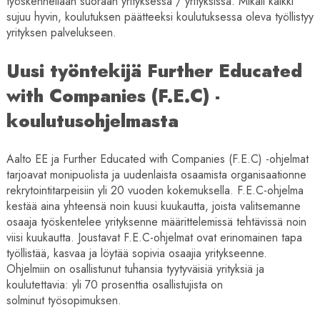
työskennellään suoraan yrityksessä / yrityksissä. Mikäli kaikki
sujuu hyvin, koulutuksen päätteeksi koulutuksessa oleva työllistyy
yrityksen palvelukseen.
Uusi työntekijä Further Educated
with Companies (F.E.C) -
koulutusohjelmasta
Aalto EE ja Further Educated with Companies (F.E.C) -ohjelmat
tarjoavat monipuolista ja uudenlaista osaamista organisaationne
rekrytointitarpeisiin yli 20 vuoden kokemuksella. F.E.C-ohjelma
kestää aina yhteensä noin kuusi kuukautta, joista valitsemanne
osaaja työskentelee yrityksenne määrittelemissä tehtävissä noin
viisi kuukautta. Joustavat F.E.C-ohjelmat ovat erinomainen tapa
työllistää, kasvaa ja löytää sopivia osaajia yritykseenne.
Ohjelmiin on osallistunut tuhansia tyytyväisiä yrityksiä ja
koulutettavia: yli 70 prosenttia osallistujista on
solminut työsopimuksen.