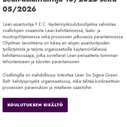
05/2026
Lean-asiantuntija F.E.C -täydennyskoulutusohjelma vahvistaa
osallistujien osaamista Lean-kehittämisessä, laatu- ja
muutosjohtamisessa sekä prosessien jatkuvassa parantamisessa.
Ohjelman tavoitteena on tukea eri alojen asiantuntijoiden
työllistymistä ja tarjota organisaatioille käytännönläheisiä
kehittämisosaajia, jotka soveltavat Lean-periaatteita toiminnan
tehostamiseen ja tulosten parantamiseen.
Osallistujilla on mahdollisuus toteuttaa Lean Six Sigma Green
Belt -kehitysprojekti organisaatiossa, mikä tähtää konkreettisiin
prosessien parannuksiin ja mitattaviin säästöihin.
KOULUTUKSEN SISÄLTÖ