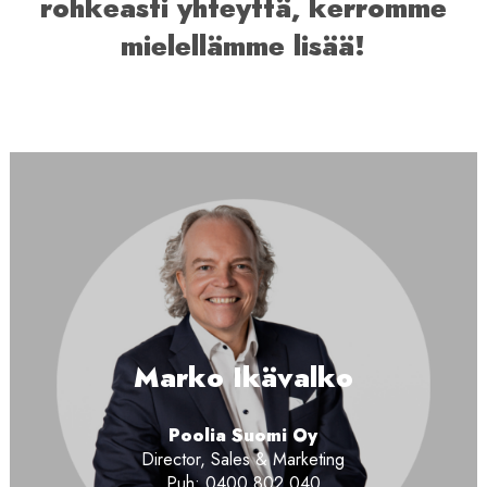
rohkeasti yhteyttä, kerromme
mielellämme lisää!
Marko Ikävalko
Poolia Suomi Oy
Director, Sales & Marketing
Puh: 0400 802 040