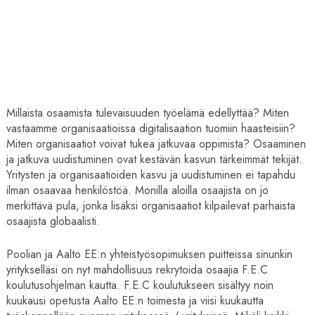
Millaista osaamista tulevaisuuden työelämä edellyttää? Miten
vastaamme organisaatioissa digitalisaation tuomiin haasteisiin?
Miten organisaatiot voivat tukea jatkuvaa oppimista? Osaaminen
ja jatkuva uudistuminen ovat kestävän kasvun tärkeimmät tekijät.
Yritysten ja organisaatioiden kasvu ja uudistuminen ei tapahdu
ilman osaavaa henkilöstöä. Monilla aloilla osaajista on jo
merkittävä pula, jonka lisäksi organisaatiot kilpailevat parhaista
osaajista globaalisti.
Poolian ja Aalto EE:n yhteistyösopimuksen puitteissa sinunkin
yritykselläsi on nyt mahdollisuus rekrytoida osaajia F.E.C
koulutusohjelman kautta. F.E.C koulutukseen sisältyy noin
kuukausi opetusta Aalto EE:n toimesta ja viisi kuukautta