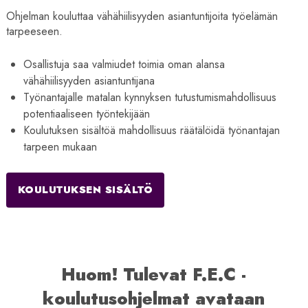
Ohjelman kouluttaa vähähiilisyyden asiantuntijoita työelämän
tarpeeseen.
Osallistuja saa valmiudet toimia oman alansa
vähähiilisyyden asiantuntijana
Työnantajalle matalan kynnyksen tutustumismahdollisuus
potentiaaliseen työntekijään
Koulutuksen sisältöä mahdollisuus räätälöidä työnantajan
tarpeen mukaan
KOULUTUKSEN SISÄLTÖ
Huom! Tulevat F.E.C -
koulutusohjelmat avataan