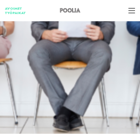
Skip
AVOIMET
to
TYÖPAIKAT
content