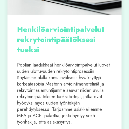
Henkilöarviointipalvelut
rekrytointipäätöksesi
tueksi
Poolian laadukkaat henkilöarviointipalvelut luovat
uuden ulottuvuuden rekrytointiprosessiin.
Käytämme alalla kansainvälisesti hyväksyttyjä
korkeatasoisia Masterin arviointimenetelmiä ja
rekrytointiasiantuntijamme saavat niiden avulla
rekrytointipäätöksen tueksi tietoja, jotka ovat
hyödyksi myös uuden työntekijän
perehdytyksessä. Tarjoamme asiakkaillemme
MPA ja ACE -pakettia, josta hyötyy sekä
työnhakija, että asiakasyritys.