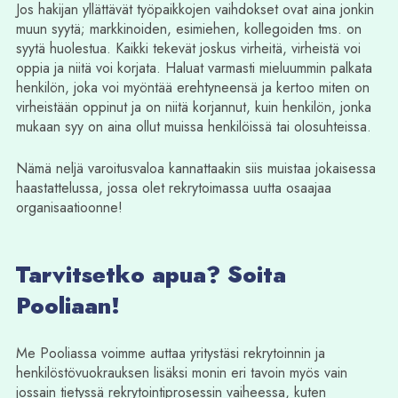
Jos hakijan yllättävät työpaikkojen vaihdokset ovat aina jonkin
muun syytä; markkinoiden, esimiehen, kollegoiden tms. on
syytä huolestua. Kaikki tekevät joskus virheitä, virheistä voi
oppia ja niitä voi korjata. Haluat varmasti mieluummin palkata
henkilön, joka voi myöntää erehtyneensä ja kertoo miten on
virheistään oppinut ja on niitä korjannut, kuin henkilön, jonka
mukaan syy on aina ollut muissa henkilöissä tai olosuhteissa.
Nämä neljä varoitusvaloa kannattaakin siis muistaa jokaisessa
haastattelussa, jossa olet rekrytoimassa uutta osaajaa
organisaatioonne!
Tarvitsetko apua? Soita
Pooliaan!
Me Pooliassa voimme auttaa yritystäsi rekrytoinnin ja
henkilöstövuokrauksen lisäksi monin eri tavoin myös vain
jossain tietyssä rekrytointiprosessin vaiheessa, kuten