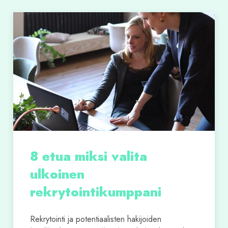
8 etua miksi valita
ulkoinen
rekrytointikumppani
Rekrytointi ja potentiaalisten hakijoiden