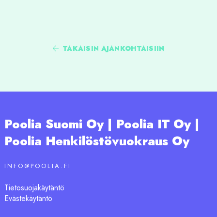
TAKAISIN AJANKOHTAISIIN
Poolia Suomi Oy | Poolia IT Oy |
Poolia Henkilöstövuokraus Oy
INFO@POOLIA.FI
Tietosuojakäytäntö
Evästekäytäntö