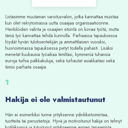
Listasimme muutaman varoitusvalon, jotka kannattaa muistaa
kun olet rekrytoimassa uutta osaajaa organisaatioonne.
Henkilöiden valinta ja osaajien etsintä on kovaa työtä, mutta
tämä työ kannattaa tehdä kunnolla. Parhaassa tapauksessa
löydät hyvän tuloksentekijän ja ammattilaisen vuosiksi,
huonoimmassa tapauksessa petyt todella pahasti. Lisäksi
menetät kuukausia työaikaa tiimiltäsi, kymmeniä tuhansia
euroja turhia palkkakuluja, sekä turhautat asiakkaitasi sekä
tiimisi parhaita osaajia.
1
Hakija ei ole valmistautunut
Hän ei esimerkiksi tunne yrityksenne ydinliiketoimintaa,
tuotteita tai perustietoja. Hyvä ja motivoitunut hakija on tehnyt
kotiläksynsä ja tutustunut yritykseenne ennen tapaamista.