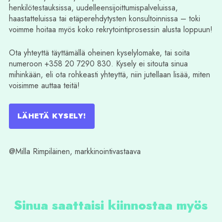
henkilötestauksissa, uudelleensijoittumispalveluissa,
haastatteluissa tai etäperehdytysten konsultoinnissa – toki
voimme hoitaa myös koko rekrytointiprosessin alusta loppuun!
Ota yhteyttä täyttämällä oheinen kyselylomake, tai soita
numeroon +358 20 7290 830. Kysely ei sitouta sinua
mihinkään, eli ota rohkeasti yhteyttä, niin jutellaan lisää, miten
voisimme auttaa teitä!
LÄHETÄ KYSELY!
@Milla Rimpiläinen, markkinointivastaava
Sinua saattaisi kiinnostaa myös